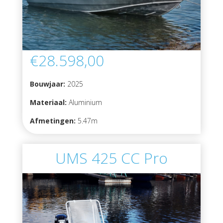
€28.598,00
Bouwjaar:
2025
Materiaal:
Aluminium
Afmetingen:
5.47m
UMS 425 CC Pro