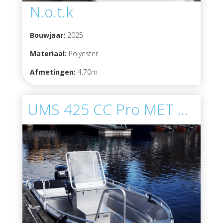
N.o.t.k
Bouwjaar:
2025
Materiaal:
Polyester
Afmetingen:
4.70m
UMS 425 CC Pro MET MOTOR