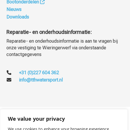
Bootonderdelen
Nieuws
Downloads
Reparatie- en onderhoudsinformatie:
Reparatie- en onderhoudsinformatie is aan te vragen bij
onze vestiging te Wieringerwerf via onderstaande
contactgegevens
+31 (0)227 604 362
info@tthwatersport.nl
© TTH Watersport - Totaalleverancier voor de watersport – All rights
We value your privacy
reserved 2026 -
Privacy & cookies
We use cookies to enhance your browsing experience,